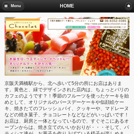
HOME
Menu
京阪天満橋駅から、北へ歩いて5分の所にお店はありま
す。黄色と、緑でデザインされた店内は、ちょっとパリの
カフェのようです？！季節のフルーツを使ったケーキを始
めとして、オリジナルのバースデーケーキや似顔絵ケー
キ、焼きたてのフレッシュパイ、クッキーや、マドレーヌ
などの焼き菓子、チョコレートなどなどがいっぱいです！
お店は、厨房と一体となっているので、すぐそこにあるオ
ーブンからは、焼き立てのいいかおりが・・・そして、パ
ティシエ達が、お菓子を作り上げている様子が楽しめま